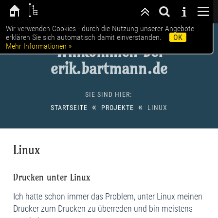
Wir verwenden Cookies - durch die Nutzung unserer Angebote
erklären Sie sich automatisch damit einverstanden.
OK
Mehr Informationen »
Willkommen bei
erik.bartmann.de
SIE SIND HIER:
«
«
STARTSEITE
PROJEKTE
LINUX
Linux
Drucken unter Linux
Ich hatte schon immer das Problem, unter Linux meinen
Drucker zum Drucken zu überreden und bin meistens