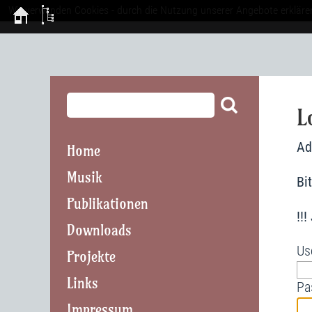
Wir verwenden Cookies - durch die Nutzung unserer Angebote erkläre
L
Ad
Home
Musik
Bi
Publikationen
!!
Downloads
Us
Projekte
Links
Pa
Impressum