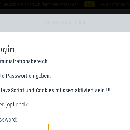
n Sie sich automatisch damit einverstanden.
OK
Mehr Informatio
SIE SIND HIER:
LOGIN
ogin
ministrationsbereich.
tte Passwort eingeben.
! JavaScript und Cookies müssen aktiviert sein !!!
er (optional):
ssword: