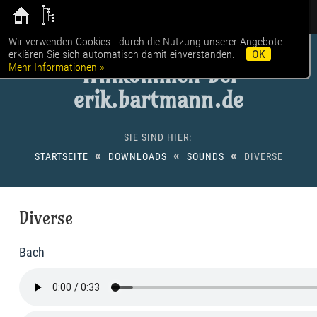
Wir verwenden Cookies - durch die Nutzung unserer Angebote
erklären Sie sich automatisch damit einverstanden.
OK
Mehr Informationen »
Willkommen bei
erik.bartmann.de
SIE SIND HIER:
«
«
«
STARTSEITE
DOWNLOADS
SOUNDS
DIVERSE
Diverse
Bach