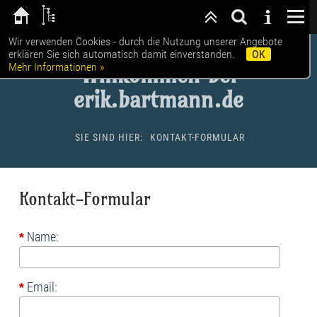
Wir verwenden Cookies - durch die Nutzung unserer Angebote
erklären Sie sich automatisch damit einverstanden.
OK
Mehr Informationen »
Willkommen bei
erik.bartmann.de
SIE SIND HIER:
KONTAKT-FORMULAR
Kontakt-Formular
Name:
*
Email:
*